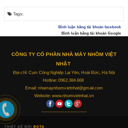
Tags:
Bình luận bằng tài khoản facebook
Bình luận bằng tài khoản Google
CÔNG TY CỔ PHẦN NHÀ MÁY NHÔM VIỆT
NHẬT
Địa chỉ: Cụm Công Nghiệp Lại Yên, Hoài Đức, Hà Nội
Hotline: 0962.384.668
Email: nhamaynhomvietnhat@gmail.com
Website: www.nhomvietnhat.vn
-------------------------------
THIẾT KẾ BỞI
BOTA