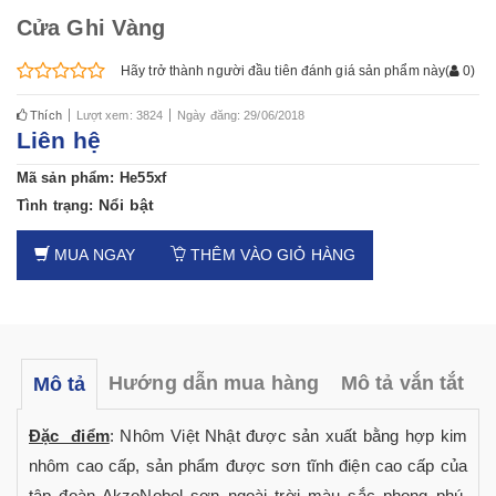
Cửa Ghi Vàng
Hãy trở thành người đầu tiên đánh giá sản phẩm này
(
0
)
Thích
Lượt xem: 3824
Ngày đăng: 29/06/2018
Liên hệ
Mã sản phẩm:
He55xf
Nổi bật
Tình trạng:
MUA NGAY
THÊM VÀO GIỎ HÀNG
Hướng dẫn mua hàng
Mô tả vắn tắt
Mô tả
Đặc điểm
: Nhôm Việt Nhật được sản xuất bằng hợp kim
nhôm cao cấp, sản phẩm được sơn tĩnh điện cao cấp của
tập đoàn AkzoNobel sơn ngoài trời màu sắc phong phú,